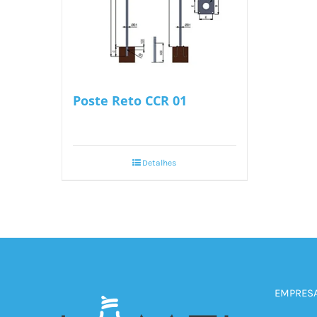
Poste Reto CCR 01
Detalhes
EMPRES