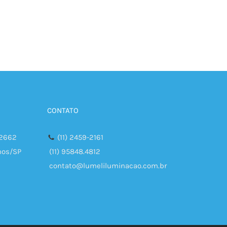
CONTATO
 2662
(11) 2459-2161
hos/SP
(11) 95848.4812
contato@lumeliluminacao.com.br