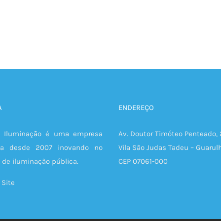
A
ENDEREÇO
 Iluminação é uma empresa
Av. Doutor Timóteo Penteado,
ua desde 2007 inovando no
Vila São Judas Tadeu – Guarul
de iluminação pública.
CEP 07061-000
Site