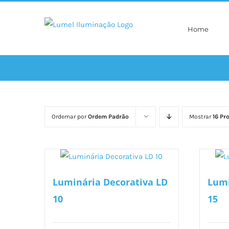
Ir
para
Home
o
conteúdo
Ordernar por
Ordem Padrão
Mostrar
16 Pr
Luminária Decorativa LD
Lumi
10
15