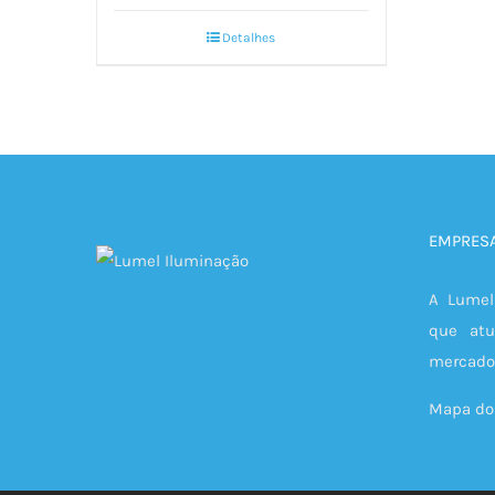
Detalhes
EMPRES
A Lumel
que at
mercado 
Mapa do 